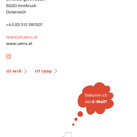
6020 Innsbruck
Österreich
+43 (0) 512 281501
team(at)ueins.at
www.ueins.at
U1 arch
U1 coop
Bekomm ich
ein
E-Mail?