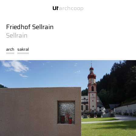
Inhalt
Navigation
U
1
arch
coop
U
1
zwei Büros unter einem Dach.
Friedhof Sellrain
Sellrain
arch
sakral
U
1
U
1
arch
U
1
coop
Website:
Transporter
Über
Über
Über
2026-08-06 15:06
Services
Services
Services
Projekte
Projekte
Projekte