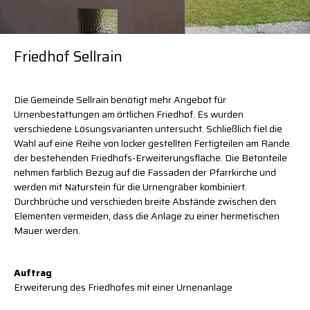
News
News
News
Kontakt
Kontakt
Kontakt
Friedhof Sellrain
Copyright
Impressum
Impressum
Datenschutz
Die Gemeinde Sellrain benötigt mehr Angebot für
Urnenbestattungen am örtlichen Friedhof. Es wurden
verschiedene Lösungsvarianten untersucht. Schließlich fiel die
Wahl auf eine Reihe von locker gestellten Fertigteilen am Rande
der bestehenden Friedhofs-Erweiterungsfläche. Die Betonteile
nehmen farblich Bezug auf die Fassaden der Pfarrkirche und
werden mit Naturstein für die Urnengräber kombiniert.
Durchbrüche und verschieden breite Abstände zwischen den
Elementen vermeiden, dass die Anlage zu einer hermetischen
Mauer werden.
Auftrag
Erweiterung des Friedhofes mit einer Urnenanlage