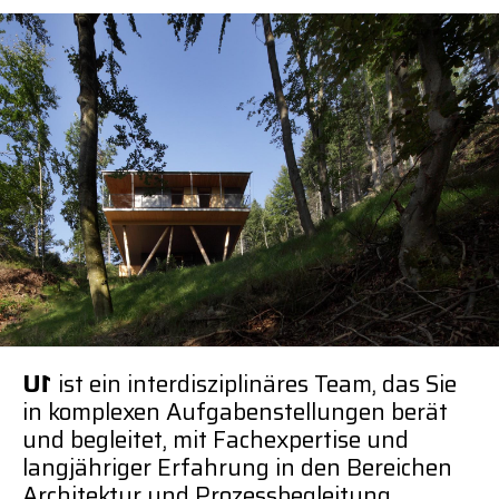
Projekte
Projekte
Projekte
News
News
News
Kontakt
Kontakt
Kontakt
Copyright
Impressum
Impressum
Datenschutz
U
1
ist ein interdisziplinäres Team, das Sie
in komplexen Aufgabenstellungen berät
und begleitet, mit Fachexpertise und
langjähriger Erfahrung in den Bereichen
Architektur und Prozessbegleitung.