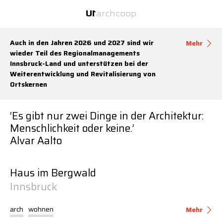
Inhalt
Navigation
U
1
arch
coop
U
1
zwei Büros unter einem Dach.
Auch in den Jahren 2026 und 2027 sind wir
Mehr
wieder Teil des Regionalmanagements
Innsbruck-Land und unterstützen bei der
Weiterentwicklung und Revitalisierung von
Ortskernen
‘Es gibt nur zwei Dinge in der Architektur:
Menschlichkeit oder keine.’
Alvar Aalto
Haus im Bergwald
U
1
U
1
arch
U
1
coop
Website:
Transporter
Innsbruck
Über
Über
Über
2026-08-06 15:06
Services
Services
Services
arch
wohnen
Mehr