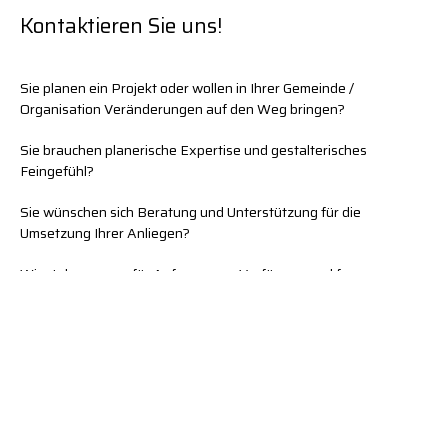
Kontaktieren Sie uns!
Sie planen ein Projekt oder wollen in Ihrer Gemeinde /
Organisation Veränderungen auf den Weg bringen?
Sie brauchen planerische Expertise und gestalterisches
Feingefühl?
Sie wünschen sich Beratung und Unterstützung für die
Umsetzung Ihrer Anliegen?
Wir stehen gerne für Anfragen zur Verfügung und freuen uns
über Ihre Kontaktaufnahme!
U
1
Unterbergerstrasse 1
6020 Innsbruck
Österreich