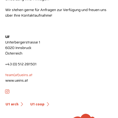
Wir stehen gerne für Anfragen zur Verfügung und freuen uns
über Ihre Kontaktaufnahme!
U
1
Unterbergerstrasse 1
6020 Innsbruck
Österreich
+43 (0) 512 281501
team(at)ueins.at
www.ueins.at
U1 arch
U1 coop