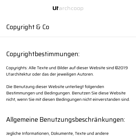
Inhalt
Navigation
U
1
arch
coop
U
1
zwei Büros unter einem Dach.
Copyright & Co
Copyrightbestimmungen:
U
1
U
1
arch
U
1
coop
Copyrights: Alle Texte und Bilder auf dieser Website sind ©2019
U1architektur oder das der jeweiligen Autoren.
Über
Über
Über
Services
Services
Services
Die Benutzung dieser Website unterliegt folgenden
Bestimmungen und Bedingungen. Benutzen Sie diese Website
Projekte
Projekte
Projekte
nicht, wenn Sie mit diesen Bedingungen nicht einverstanden sind.
News
News
News
Website:
Transporter
Kontakt
Kontakt
Kontakt
Allgemeine Benutzungsbeschränkungen:
2026-08-06 15:06
Copyright
Impressum
Impressum
Datenschutz
Jegliche Informationen, Dokumente, Texte und andere