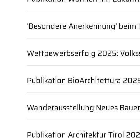
Services
'Besondere Anerkennung' beim 
Projekte
News
Wettbewerbserfolg 2025: Volks
Kontakt
Copyright
Publikation BioArchitettura 202
Datenschutz
Wanderausstellung Neues Bauen 
Publikation Architektur Tirol 20