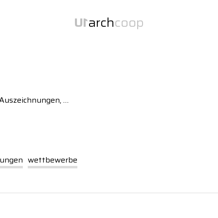
U
1
arch
coop
U
1
zwei Büros unter einem Dach.
 Auszeichnungen, …
tungen
wettbewerbe
U
1
arch
Über