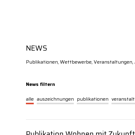
Inhalt
Navigation
NEWS
Publikationen, Wettbewerbe, Veranstaltungen,
News filtern
alle
auszeichnungen
publikationen
veranstal
U
1
Publikation Wohnen mit Zukunft
Über