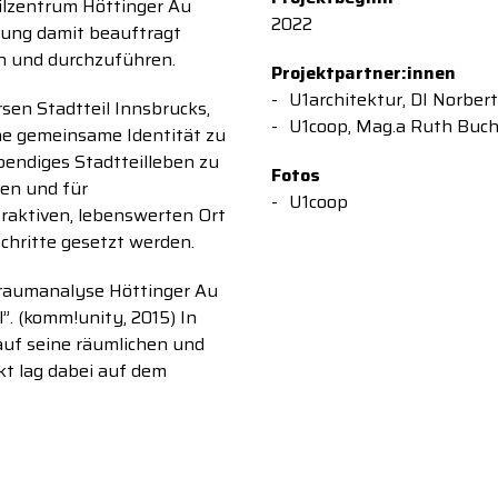
lzentrum Höttinger Au
2022
igung damit beauftragt
n und durchzuführen.
Projektpartner:innen
U1architektur, DI Norber
rsen Stadtteil Innsbrucks,
U1coop, Mag.a Ruth Buc
ine gemeinsame Identität zu
endiges Stadtteilleben zu
Fotos
den und für
U1coop
raktiven, lebenswerten Ort
Schritte gesetzt werden.
alraumanalyse Höttinger Au
”. (komm!unity, 2015) In
 auf seine räumlichen und
kt lag dabei auf dem