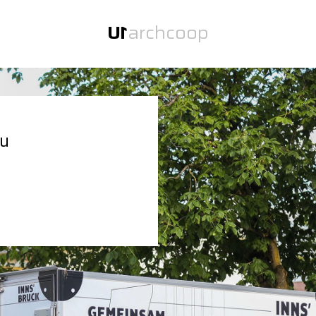
U
1
arch
coop
U
1
zwei Büros unter einem Dach.
Au
U
1
arch
Über