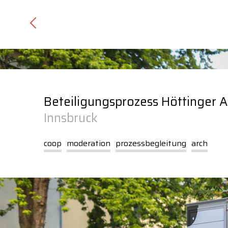
Inhalt
Navigation
Beteiligungsprozess Höttinger 
Innsbruck
coop
moderation
prozessbegleitung
arch
U
1
Über