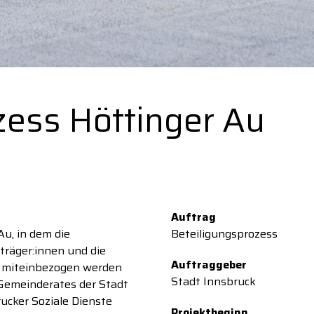
zess Höttinger Au
Auftrag
Au, in dem die
Beteiligungsprozess
träger:innen und die
Auftraggeber
r miteinbezogen werden
Stadt Innsbruck
 Gemeinderates der Stadt
rucker Soziale Dienste
Projektbeginn