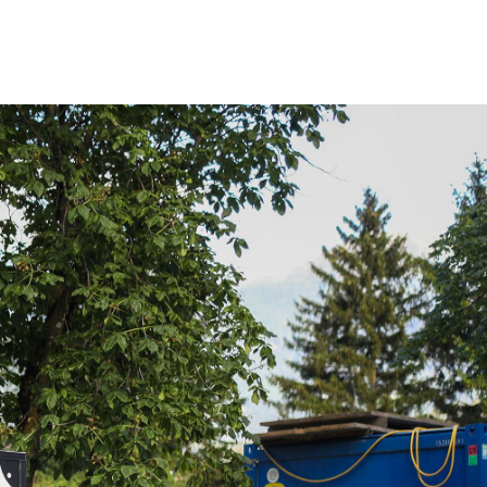
U
1
coop
Über