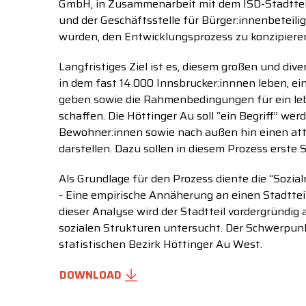
GmbH, in Zusammenarbeit mit dem ISD-Stadttei
und der Geschäftsstelle für Bürger:innenbeteil
wurden, den Entwicklungsprozess zu konzipiere
Langfristiges Ziel ist es, diesem großen und dive
in dem fast 14.000 Innsbrucker:innnen leben, e
geben sowie die Rahmenbedingungen für ein leb
schaffen. Die Höttinger Au soll “ein Begriff” wer
Bewohner:innen sowie nach außen hin einen att
darstellen. Dazu sollen in diesem Prozess erste 
Als Grundlage für den Prozess diente die “Sozi
- Eine empirische Annäherung an einen Stadtteil
dieser Analyse wird der Stadtteil vordergründig
sozialen Strukturen untersucht. Der Schwerpun
statistischen Bezirk Höttinger Au West.
DOWNLOAD