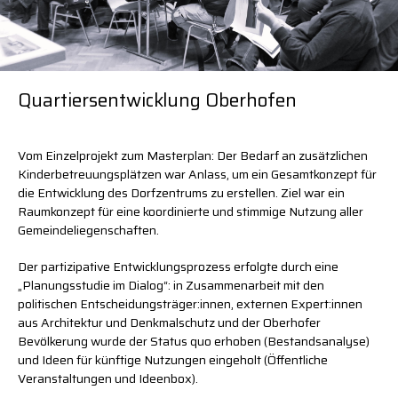
Services
Services
Services
Projekte
Projekte
Projekte
News
News
News
Kontakt
Kontakt
Kontakt
Quartiersentwicklung Oberhofen
Copyright
Impressum
Impressum
Datenschutz
Vom Einzelprojekt zum Masterplan: Der Bedarf an zusätzlichen
Kinderbetreuungsplätzen war Anlass, um ein Gesamtkonzept für
die Entwicklung des Dorfzentrums zu erstellen. Ziel war ein
Raumkonzept für eine koordinierte und stimmige Nutzung aller
Gemeindeliegenschaften.
Der partizipative Entwicklungsprozess erfolgte durch eine
„Planungsstudie im Dialog“: in Zusammenarbeit mit den
politischen Entscheidungsträger:innen, externen Expert:innen
aus Architektur und Denkmalschutz und der Oberhofer
Bevölkerung wurde der Status quo erhoben (Bestandsanalyse)
und Ideen für künftige Nutzungen eingeholt (Öffentliche
Veranstaltungen und Ideenbox).