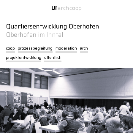
Inhalt
Navigation
U
1
arch
coop
U
1
zwei Büros unter einem Dach.
Quartiersentwicklung Oberhofen
Oberhofen im Inntal
coop
prozessbegleitung
moderation
arch
projektentwicklung
öffentlich
Website:
Transporter
U
1
U
1
arch
U
1
coop
2026-08-06 15:06
Über
Über
Über