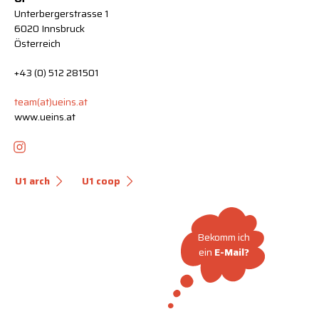
Unterbergerstrasse 1
6020 Innsbruck
Österreich
+43 (0) 512 281501
team(at)ueins.at
www.ueins.at
U1 arch
U1 coop
Bekomm ich
ein
E-Mail?