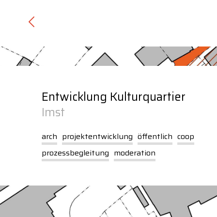
Inhalt
Navigation
Entwicklung Kulturquartier
Imst
arch
projektentwicklung
öffentlich
coop
prozessbegleitung
moderation
U
1
Über