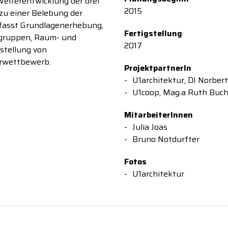
Weiterentwicklung der drei
2015
 zu einer Belebung der
mfasst Grundlagenerhebung,
Fertigstellung
rgruppen, Raum- und
2017
stellung von
urwettbewerb.
ProjektpartnerIn
U1architektur, DI Norber
U1coop, Mag.a Ruth Buc
MitarbeiterInnen
Julia Joas
Bruno Notdurfter
Fotos
U1architektur