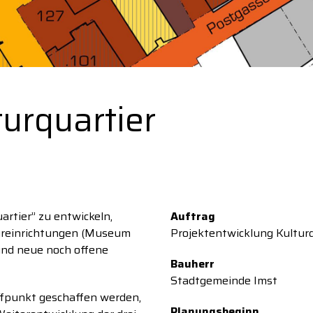
urquartier
artier’’ zu entwickeln,
Auftrag
ltureinrichtungen (Museum
Projektentwicklung Kulturq
 und neue noch offene
Bauherr
Stadtgemeinde Imst
effpunkt geschaffen werden,
Planungsbeginn