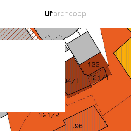
U
1
arch
coop
U
1
zwei Büros unter einem Dach.
U
1
arch
Über