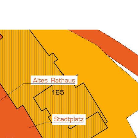
U
1
coop
Über