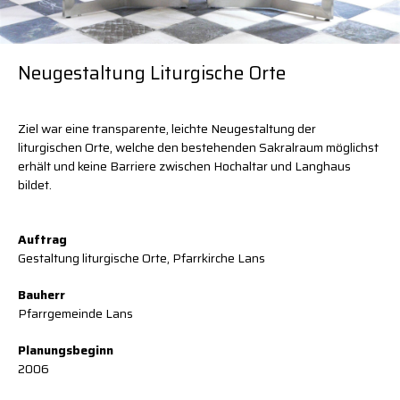
News
News
News
Kontakt
Kontakt
Kontakt
Copyright
Impressum
Impressum
Neugestaltung Liturgische Orte
Datenschutz
Ziel war eine transparente, leichte Neugestaltung der
liturgischen Orte, welche den bestehenden Sakralraum möglichst
erhält und keine Barriere zwischen Hochaltar und Langhaus
bildet.
Auftrag
Gestaltung liturgische Orte, Pfarrkirche Lans
Bauherr
Pfarrgemeinde Lans
Planungsbeginn
2006