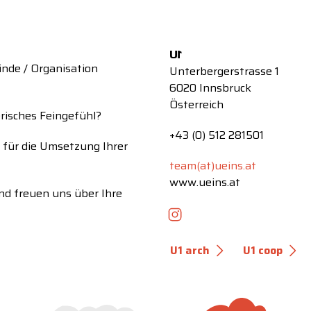
U
1
inde / Organisation
Unterbergerstrasse 1
6020 Innsbruck
Österreich
risches Feingefühl?
+43 (0) 512 281501
für die Umsetzung Ihrer
team(at)ueins.at
www.ueins.at
nd freuen uns über Ihre
U1 arch
U1 coop