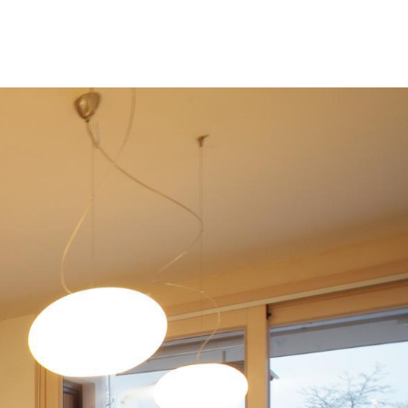
U
1
coop
Über