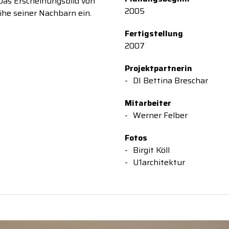
as Erscheinungsbild von
2005
eihe seiner Nachbarn ein.
Fertigstellung
2007
Projektpartnerin
DI Bettina Breschar
Mitarbeiter
Werner Felber
Fotos
Birgit Köll
U1architektur