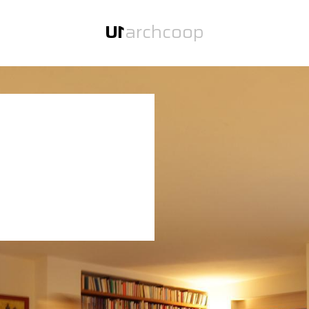
U
1
arch
coop
U
1
zwei Büros unter einem Dach.
U
1
arch
Über