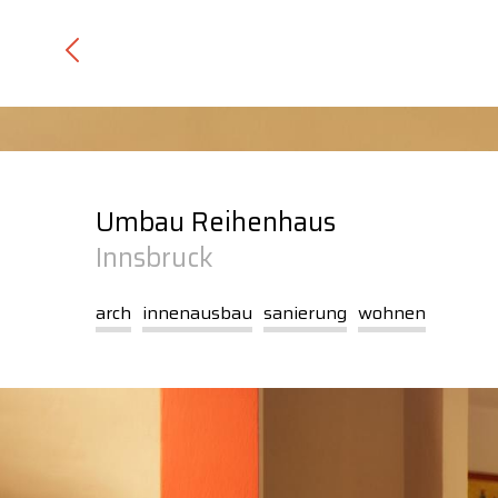
Inhalt
Navigation
Umbau Reihenhaus
Innsbruck
arch
innenausbau
sanierung
wohnen
U
1
Über