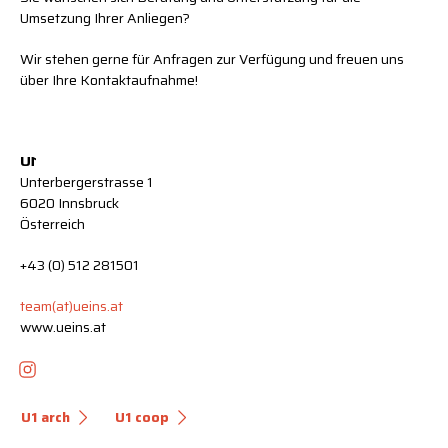
Umsetzung Ihrer Anliegen?
Wir stehen gerne für Anfragen zur Verfügung und freuen uns
über Ihre Kontaktaufnahme!
U
1
Unterbergerstrasse 1
6020 Innsbruck
Österreich
+43 (0) 512 281501
team(at)ueins.at
www.ueins.at
U1 arch
U1 coop