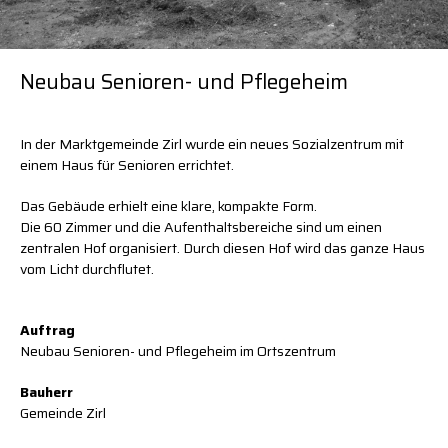
Projekte
Projekte
Projekte
News
News
News
Kontakt
Kontakt
Kontakt
Neubau Senioren- und Pflegeheim
Copyright
Impressum
Impressum
Datenschutz
In der Marktgemeinde Zirl wurde ein neues Sozialzentrum mit
einem Haus für Senioren errichtet.
Das Gebäude erhielt eine klare, kompakte Form.
Die 60 Zimmer und die Aufenthaltsbereiche sind um einen
zentralen Hof organisiert. Durch diesen Hof wird das ganze Haus
vom Licht durchflutet.
Auftrag
Neubau Senioren- und Pflegeheim im Ortszentrum
Bauherr
Gemeinde Zirl