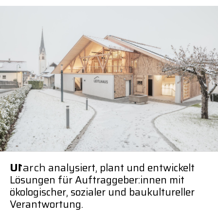
News
News
News
Kontakt
Kontakt
Kontakt
Copyright
Impressum
Impressum
Datenschutz
U
1
arch
analysiert, plant und entwickelt
Lösungen für Auftraggeber:innen mit
ökologischer, sozialer und baukultureller
Verantwortung.