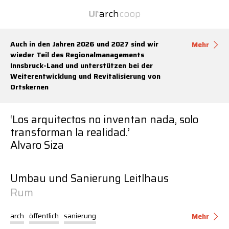
Inhalt
Navigation
U
1
arch
coop
U
1
zwei Büros unter einem Dach.
Auch in den Jahren 2026 und 2027 sind wir
Mehr
wieder Teil des Regionalmanagements
Innsbruck-Land und unterstützen bei der
Weiterentwicklung und Revitalisierung von
Ortskernen
‘Los arquitectos no inventan nada, solo
transforman la realidad.’
Alvaro Siza
U
1
U
1
arch
U
1
coop
Umbau und Sanierung Leitlhaus
Website:
Transporter
Rum
Über
Über
Über
2026-08-06 15:06
Services
Services
Services
arch
öffentlich
sanierung
Mehr
Projekte
Projekte
Projekte